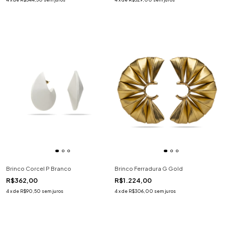
Brinco Corcel P Branco
Brinco Ferradura G Gold
R$362,00
R$1.224,00
4
x
de
R$90,50
sem juros
4
x
de
R$306,00
sem juros