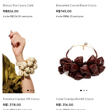
Brinco Tria Couro Café
Bracelete Corcel Black Croco
R$826,00
R$745,00
4
x
de
R$206,50
sem juros
4
x
de
R$186,25
sem juros
Pulseira Cravejo Off Croco
Colar Cravejo Bordô Croco
R$1.378,00
R$1.316,00
4
x
de
R$344,50
sem juros
4
x
de
R$329,00
sem juros