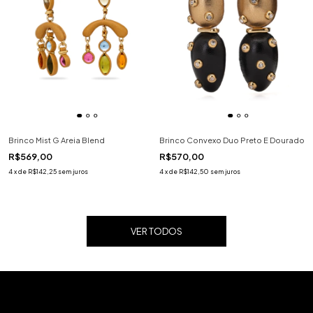
Brinco Mist G Areia Blend
Brinco Convexo Duo Preto E Dourado
R$569,00
R$570,00
4
x
de
R$142,25
sem juros
4
x
de
R$142,50
sem juros
VER TODOS