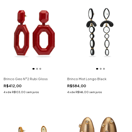
Brinco Geo N°2 Rubi Gloss
Brinco Mist Longo Black
R$412,00
R$584,00
4
x
de
R$103,00
sem juros
4
x
de
R$146,00
sem juros